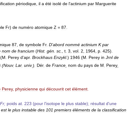
ification
périodique
,
il
a
été
isolé
de
l
'
actinium
par
Marguerite
le
Fr
)
de
numéro
atomique
Z
=
87
.
mique
87
,
de
symbole
Fr
.
D
'
abord
nommé
actinium
K
par
e
nom
de
francium
(
Hist
.
gén
.
sc
.,
t
.
3
,
vol
.
2
,
1964
,
p
.
425
).
(
M
.
Perey
d
'
apr
.
Brockhaus
Enzykl
.
)
1946
(
M
.
Perey
in
Jrnl
de
8
(
Nouv
.
Lar
.
univ
.).
Dér
.
de
France
,
nom
du
pays
de
M
.
Perey
,
e
Perey
,
physicienne
qui
découvrit
cet
élément
.
Fr
;
poids
at
.
223
(
pour
l
'
isotope
le
plus
stable
);
résultat
d
'
une
est
le
plus
instable
des
101
premiers
éléments
de
la
classification