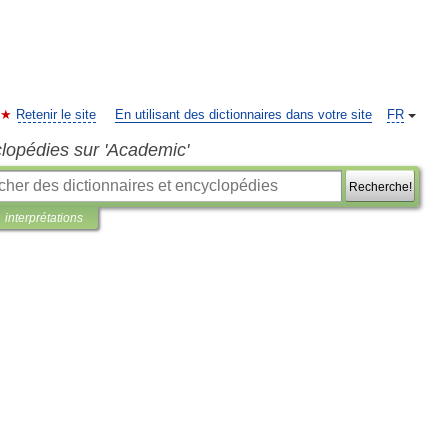
Retenir le site
En utilisant des dictionnaires dans votre site
FR
clopédies sur 'Academic'
Recherche!
interprétations