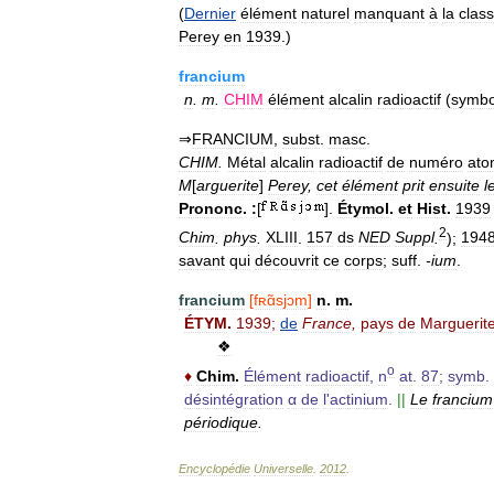
(
Dernier
élément
naturel
manquant
à
la
class
Perey
en
1939
.)
francium
n
.
m
.
CHIM
élément
alcalin
radioactif
(
symbo
⇒
FRANCIUM
,
subst
.
masc
.
CHIM
.
Métal
alcalin
radioactif
de
numéro
ato
M
[
arguerite
]
Perey
,
cet
élément
prit
ensuite
l
Prononc
.
:
[
].
Étymol
.
et
Hist
.
1939
2
Chim
.
phys
.
XLIII
.
157
ds
NED
Suppl
.
);
194
savant
qui
découvrit
ce
corps
;
suff
.
-
ium
.
francium
[
fʀɑ̃sjɔm
]
n
.
m
.
ÉTYM
.
1939
;
de
France
,
pays
de
Marguerit
❖
o
♦
Chim
.
Élément
radioactif
,
n
at
.
87
;
symb
.
désintégration
α
de
l
'
actinium
.
||
Le
francium
périodique
.
Encyclopédie
Universelle
.
2012
.