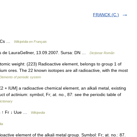
FRANCK (C.)
m Cs …
Wikipédia en Français
is de LauraGellner, 13.09.2007. Sursa: DN …
Dicționar Român
mic weight: (223) Radioactive element, belongs to group 1 of
ium ores. The 22 known isotopes are all radioactive, with the most
Elements of periodic system
+ IUM] a radioactive chemical element, an alkali metal, existing
 of actinium: symbol, Fr; at. no., 87: see the periodic table of
ictionary
s ↑ Fr ↓ Uue …
Wikipedia
ia
active element of the alkali metal group. Symbol: Fr; at. no.: 87.