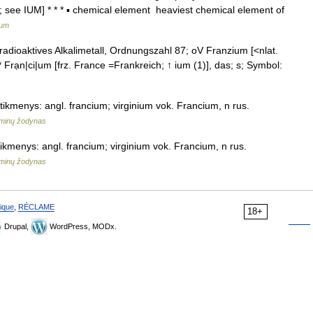
d; see IUM] * * * ▪ chemical element heaviest chemical element of
ium
 radioaktives Alkalimetall, Ordnungszahl 87; oV Franzium [<nlat.
* Frạn|ci|um [frz. France =Frankreich; ↑ ium (1)], das; s; Symbol:
titikmenys: angl. francium; virginium vok. Francium, n rus.
rminų žodynas
itikmenys: angl. francium; virginium vok. Francium, n rus.
rminų žodynas
ique
,
RÉCLAME
18+
Drupal,
WordPress, MODx.