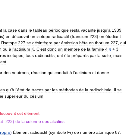
t
la
case
dans
le
tableau
périodique
resta
vacante
jusqu
’
à
1939
,
is
)
en
découvrit
un
isotope
radioactif
(
francium
223
)
en
étudiant
l
’
isotope
227
se
désintègre
par
émission
bêta
en
thorium
227
,
qui
m
ou
à
l
’
actinium
K
.
C
’
est
donc
un
membre
de
la
famille
4
n
+
3
,
res
isotopes
,
tous
radioactifs
,
ont
été
préparés
par
la
suite
,
mais
ment
.
ar
des
neutrons
,
réaction
qui
conduit
à
l
’
actinium
et
donne
ées
qu
’
à
l
’
état
de
traces
par
les
méthodes
de
la
radiochimie
.
Il
se
ue
supérieur
du
césium
.
découvrit
cet
élément
at
.
223
)
de
la
colonne
des
alcalins
.
ropre
)
Élément
radioactif
(
symbole
Fr
)
de
numéro
atomique
87
.