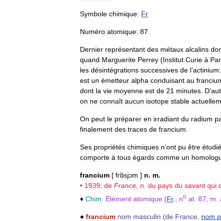
Symbole
chimique:
Fr
Numéro
atomique:
87
.
Dernier
représentant
des
métaux
alcalins
don
quand
Marguerite
Perrey
(
Institut
Curie
à
Par
les
désintégrations
successives
de
l
’
actinium:
est
un
émetteur
alpha
conduisant
au
franciu
dont
la
vie
moyenne
est
de
21
minutes
.
D
’
aut
on
ne
connaît
aucun
isotope
stable
actuelle
On
peut
le
préparer
en
irradiant
du
radium
p
finalement
des
traces
de
francium
.
Ses
propriétés
chimiques
n
’
ont
pu
être
étudi
comporte
à
tous
égards
comme
un
homolog
francium
[
frɑ̃sjɔm
]
n
.
m
.
•
1939
;
de
France
,
n
.
du
pays
du
savant
qui
o
♦
Chim
.
Élément
atomique
(
Fr
.;
n
at
.
87
;
m
.
●
francium
nom
masculin
(
de
France
,
nom
p