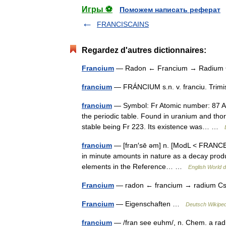
Игры ⚽
Поможем написать реферат
FRANCISCAINS
Regardez d'autres dictionnaires:
Francium
— Radon ← Francium → Radiu
francium
— FRÁNCIUM s.n. v. franciu. Trim
francium
— Symbol: Fr Atomic number: 87 Ato
the periodic table. Found in uranium and thor
stable being Fr 223. Its existence was… …
francium
— [fran′sē əm] n. [ModL < FRANCE2 
in minute amounts in nature as a decay product
elements in the Reference… …
English World d
Francium
— radon ← francium → radium C
Francium
— Eigenschaften …
Deutsch Wikiped
francium
— /fran see euhm/, n. Chem. a radio