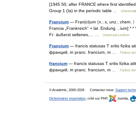
[1945 50; after FRANCE where first identifie
Group 1 (Ia) in the periodic table …
Universal
Francium
— Frạn|ci|um 〈n.; s; unz.; chem. 〉
Francia „Frankreich“ + lat. Endung ...ium] * * 
Fr: äußerst seltenes,… …
Universal-Lexikon
Francium
— francis statusas T sritis fizika a
франций, m pranc. francium, m …
Fizikos te
francium
— francis statusas T sritis fizika at
франций, m pranc. francium, m …
Fizikos te
© Academic, 2000-2026
Contactez-nous:
Support techn
Dictionnaires exportation
, créé sur PHP,
Joomla,